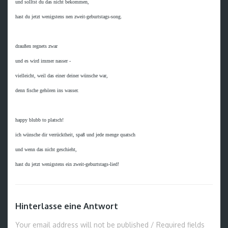
und solltst du das nicht bekommen,

hast du jetzt wenigstens nen zweit-geburtstags-song.

draußen regnets zwar

und es wird immer nasser -

vielleicht, weil das einer deiner wünsche war,

denn fische gehören ins wasser.

happy blubb to platsch!

ich wünsche dir verrücktheit, spaß und jede menge quatsch

und wenn das nicht geschieht,

Hinterlasse eine Antwort
Your email address will not be published / Required fields