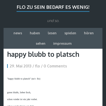
FLO ZU SEIN BEDARF ES WENIG!
und so.
news
haben
lesen
spielen
hören
sehen
impressum
happy blubb to platsch
29. Mai 2013 / flo / 0 Comments
"happy blubb to platsch" (m/t: flo)

guten blubb, lieber fisch,

schon wieder ist ein jahr vorbei.
