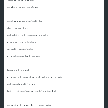
schon wieder feiern wir dich,

du wirst schon unglaubliche zwei.

du schwimmst noch lang nicht oben,

eher gegen den strom

und stehst auf festem meereskirchenboden.

jeder besuch wird sich lohnen,

das dacht ich anfangs schon -

ich würd zu gerne bei dir wohnen!

happy blubb to platsch!

ich wünsche dir verrücktheit, spaß und jede menge quatsch

und wenn das nicht geschieht,

hast du jetzt wenigstens ein zweit-geburtstags-lied!

du feierst weiter, immer lauter, immer bunter,
