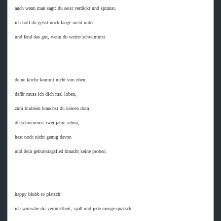
auch wenn man sagt: du seist verrückt und spinnst.

ich hoff du gehst noch lange nicht unter

und fänd das gut, wenn du weiter schwimmst.

deine kirche kommt nicht von oben,

dafür muss ich dich mal loben,

zum blubben brauchst du keinen dom.

du schwimmst zwei jahre schon,

hast noch nicht genug davon

und dein geburtstagslied braucht keine proben.

happy blubb to platsch!

ich wünsche dir verrücktheit, spaß und jede menge quatsch
