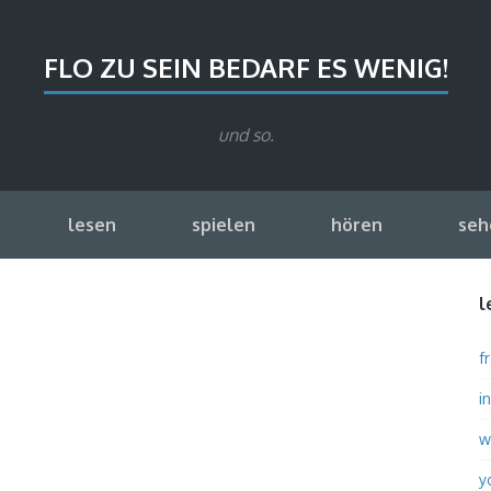
FLO ZU SEIN BEDARF ES WENIG!
und so.
lesen
spielen
hören
seh
l
fr
i
w
y