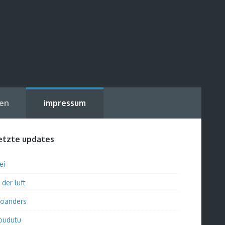
en
impressum
etzte updates
ei
n der luft
oanders
oudutu