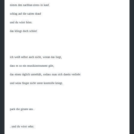
 nimm den nachbar-stress in kauf.

 schlag auf die saiten drauf

 und du wirst hörn:

 das klingt doch schön!

 ich weiß selbst auch nicht, woran das liegt,

 dass es so ein musikinstrument gibt,

 das einen täglich unterhält, sodass man sich darein verliebt

 und seine finger nicht unter kontrolle kriegt.

 pack die gitarre aus..

 ..und du wirst sehn:
