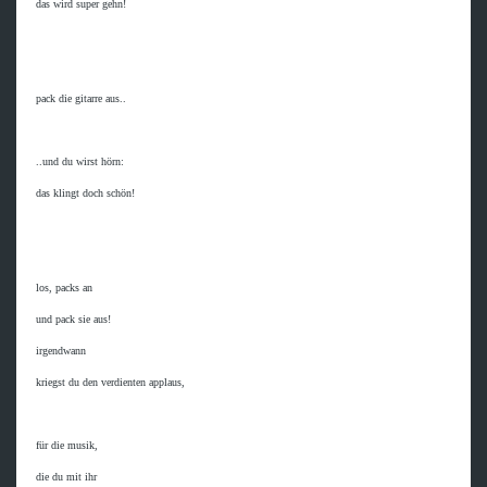
 das wird super gehn!

 pack die gitarre aus..

 ..und du wirst hörn:

 das klingt doch schön!

 los, packs an

 und pack sie aus!

 irgendwann

 kriegst du den verdienten applaus,

 für die musik,

 die du mit ihr
