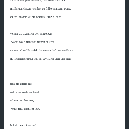
 sie ist schon ganz verstaubt, das macht sie krank.

 mit ihr gemeinsam wurdest du früher mal zum punk,

 am tag, an dem du sie bekamst, fing alles an.

 wer hat sie eigentlich dort hingelegt?

 - wobei das einich instinktiv nich geht.

 wer einmal auf ihr spielt, ist erstmal infiziert und klebt

 die nächsten stunden auf ihr, zwischen brett und steg.

 pack die gitarre aus

 und ist sie auch verstaubt,

 hol aus ihr töne raus,

 wenns geht, ziemlich laut.

 dreh den verstärker auf,
