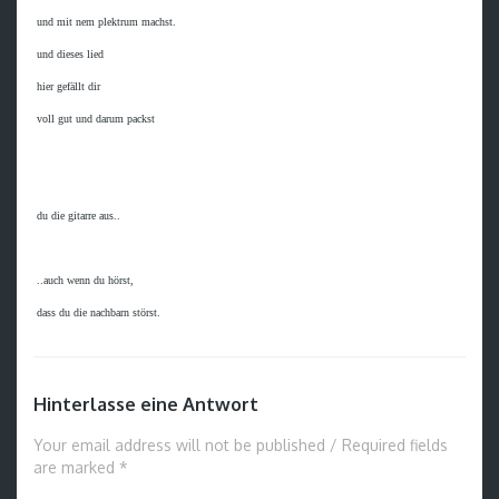
 und mit nem plektrum machst.

 und dieses lied

 hier gefällt dir

 voll gut und darum packst

 du die gitarre aus..

 ..auch wenn du hörst,

 dass du die nachbarn störst.
Hinterlasse eine Antwort
Your email address will not be published / Required fields
are marked *