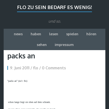
FLO ZU SEIN BEDARF ES WENIG!
und so.
news
haben
lesen
spielen
hören
sehen
impressum
packs an
9. Juni 2011 / flo / 0 Comments
"packs an" (m/t: flo)

 schon lange liegt sie oben auf dem schrank.
